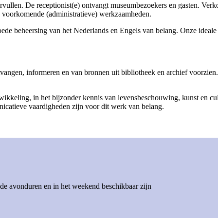
 vervullen. De receptionist(e) ontvangt museumbezoekers en gasten. Ver
bij voorkomende (administratieve) werkzaamheden.
n goede beheersing van het Nederlands en Engels van belang. Onze ideal
ntvangen, informeren en van bronnen uit bibliotheek en archief voor
wikkeling, in het bijzonder kennis van levensbeschouwing, kunst en cult
nicatieve vaardigheden zijn voor dit werk van belang.
n de avonduren en in het weekend beschikbaar zijn